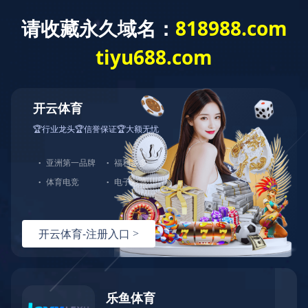
米兰官方网站
行业网站运营专家
新闻视角
报道公司事件 · 传播行业动态
米兰官方网站
行业动态
领导关怀
用户评价
情暖佳节，关怀常在！米兰官方网站-米兰(中国)恭祝