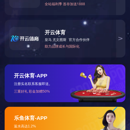
端午节前夕，兴旺宝
明通将
精美的端午节礼盒送到员工们手中，让
员工们提前感受节日的喜悦
。
同时也希望
通过缕缕粽香可以让员工
感受
到
公司的温暖
和祝福。