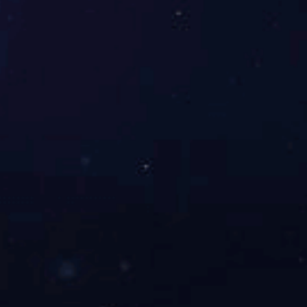
最后，米兰官方网站-米兰(中国)祝大家端午安康，“粽”享幸福！
上一新闻：【节日】月圆情更浓！米兰官方网站-米兰(中国)中秋送礼，与全体员工共筑温情家园
下一新闻：【年会】龙腾盛世，喜迎春来！浙江米兰官方网站-米兰(中国)新春年会隆重举行，2024年我们赓续前行
0571-81020000
周一到周五8:30-17:30（欢迎来电咨询）