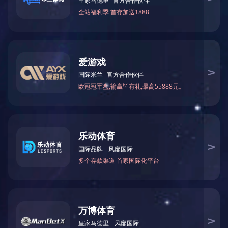
“粽”有万般好，唯你
最
“粽”要
每年农历五月初五是我国
的
传统节日
——
端午节，米兰官方网站-米
兰(中国)
早早
为全体员工准备了精美的端午节福利
礼盒。在这个
特
殊的节日里，给员工们
送上
家人般的
祝福
，与员工一起共度团圆，
共享浓情端午。