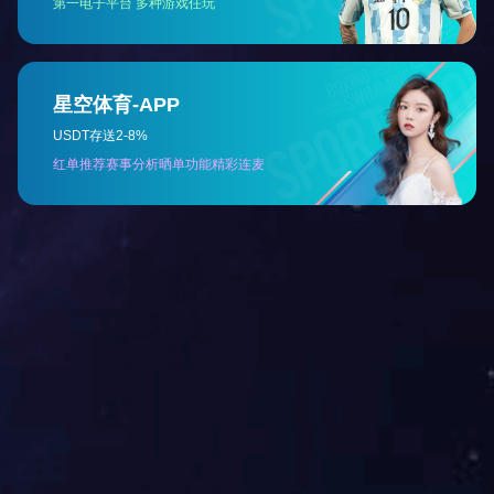
节日是弘扬和传承米兰官方网站的一种方式
一直以来，米兰官方网站-米兰(中国)都很重视员工关怀，以人文关
怀理念的打造幸福企业，为员工们营造一个温馨如家的工作气氛，
让员工门在公司感受到满满的幸福感和归属感。