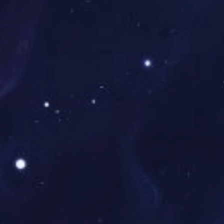
【团建】浙江兴旺宝“甘青之
旅”：遇见未知，遇见美好，遇见
浙江兴旺宝“甘青之旅”：遇见未知，遇见美好，遇见
更好的自己
更好的自己
查看详情
2023-05-08