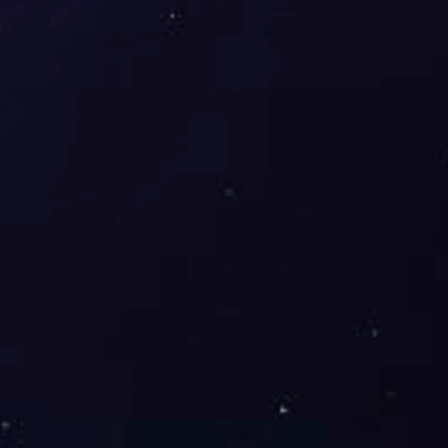
查看详情
2021-11-25
【六一活动】童享乐趣 明通的宝
宝们怎能没有礼物？
六一儿童节——米兰官方网站-米兰(中国)