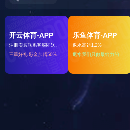
【颁奖大会】深耕致远，荣耀同
行！米兰官方网站-米兰(中
深耕致远，荣耀同行！米兰官方网站-米兰(中国)2024
年度颁奖大会
国)2024年度颁奖大会
查看详情
2025-04-10