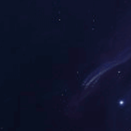
【团建】等风来不如去『有风的
地方』，米兰官方网站-米兰(中
等风来不如去『有风的地方』，米兰官方网站-米兰
(中国)人云南之旅
国)人云南之旅
查看详情
2023-05-10