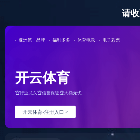
米兰官方网站
行业网站运营专家
米兰官方网
开心工作 快乐生活
激情网络生活 · 创造网络神话 · 分享发展成果 · 为了共