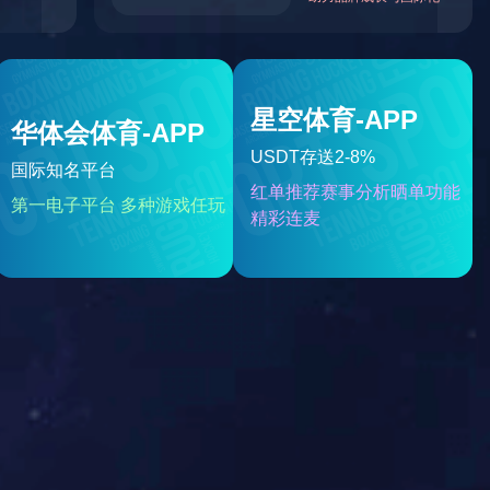
【活动】六一儿童节，用爱填满
孩子的童年
六一儿童节，用爱填满孩子的童年
查看详情
2023-06-02