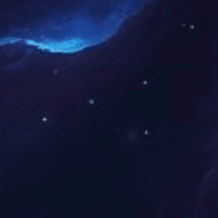
查看详情
2022-11-25
【活动】恭喜“神将”夺冠！嗨翻
米兰官方网站-米兰(中国)电竞之
米兰官方网站-米兰(中国)电竞之夜