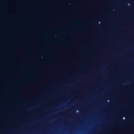
【活动】爱“乒”才会赢！米兰官
方网站-米兰(中国)第四届乒乓球
爱“乒”才会赢！米兰官方网站-米兰(中国)第四届乒乓
球比赛圆满结束
比赛圆满结束