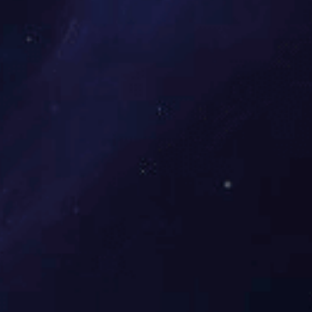
查看详情
2021-12-28
【团建】 热夏年中游----化工仪
器网大乐安吉
团建，化工仪器团建