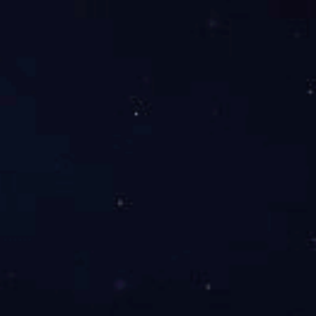
查看详情
2021-05-31
0571-81020000
周一到周五8:30-17:30（欢迎来电咨询）