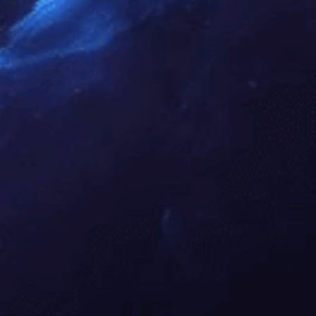
【活动】“迎亚运，兴旺宝在行
动”跳绳比赛圆满结束
迎2022杭州亚运会