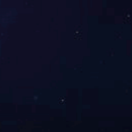
查看详情
2021-08-11
1
2
3
4
...
旗下网站
明通人